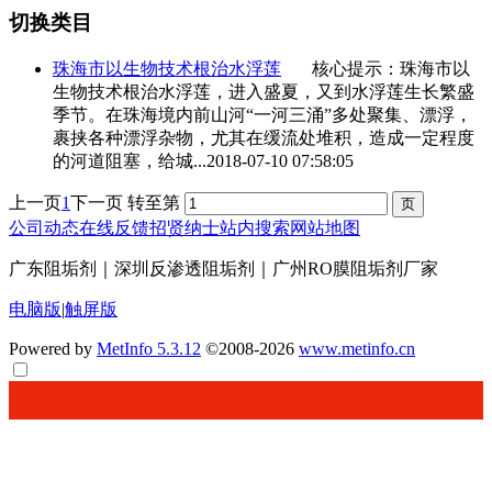
切换类目
珠海市以生物技术根治
水浮莲
核心提示：珠海市以
生物技术根治
水浮莲
，进入盛夏，又到
水浮莲
生长繁盛
季节。在珠海境内前山河“一河三涌”多处聚集、漂浮，
裹挟各种漂浮杂物，尤其在缓流处堆积，造成一定程度
的河道阻塞，给城...
2018-07-10 07:58:05
上一页
1
下一页
转至第
公司动态
在线反馈
招贤纳士
站内搜索
网站地图
广东阻垢剂｜深圳反渗透阻垢剂｜广州RO膜阻垢剂厂家
电脑版
|
触屏版
Powered by
MetInfo 5.3.12
©2008-2026
www.metinfo.cn