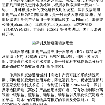
阻垢剂用量要先进行水质检测，根据水质添加量一般为：3-
8ppm，并可根据水质的变化进行及时的调整。深圳反渗透阻
垢剂产品又称为RO膜阻垢剂，是一种高效反渗透阻垢剂。深
圳反渗透阻垢剂产品适用于美国陶氏膜(Dow. Filmtec)、海德能
公司(Hydranautics)、流体膜(Fluid Systems)、日本东丽膜
（TORAY)\GE膜、世韩膜（CSM）等各类进口、国产反渗透
膜元件。
深圳反渗透阻垢剂产品是专用于反渗透（RO）膜管系统
及纳滤（NF）和超滤（UF）系统的阻垢剂，可防止膜面结
垢，能提高产水量和产水质量，是一种多种有机物高温分解生
成正磷酸盐的高效反渗透阻垢/分散剂。
使用深圳反渗透阻垢剂【高效】产品可延长系统清洗周
期，同时延长膜元件使用寿命，降低运行成本。反渗透阻垢剂
获国家发明专利技术证书，专利证书号第：2062444号，深圳
反渗透阻垢剂【高效】产品使用水源广谱，可有效控制膜分离
装置中碳酸盐、硫酸盐、硅酸盐、磷酸盐以及氧化铁沉淀造成
的结垢。对水中的有机物具有很好的兼容及分散能力，对
COD较高的地表水特别适合。